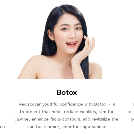
Botox
Rediscover youthful confidence with Botox — a
treatment that helps reduce wrinkles, slim the
di
jawline, enhance facial contours, and revitalize the
y
kin
skin for a firmer, smoother appearance.