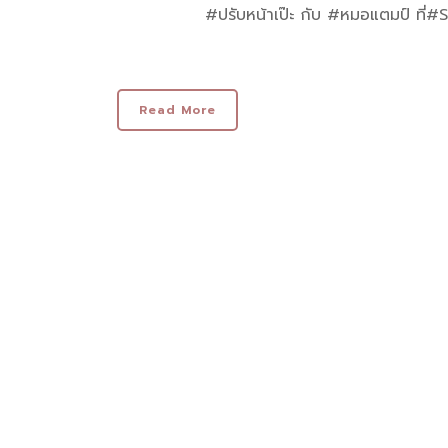
#ปรับหน้าเป๊ะ
กับ #
หมอแตมป์
ที่
#S
Read More