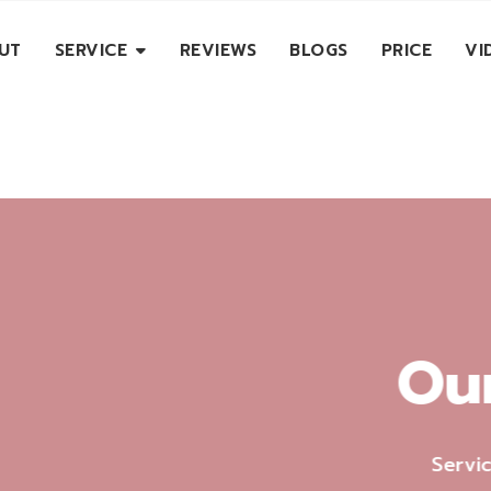
UT
SERVICE
REVIEWS
BLOGS
PRICE
VI
Our Service
Service of Stamp Fleur Clinic