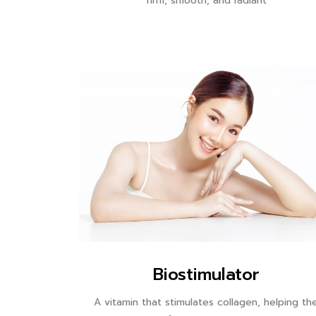
firm, smooth, and radiant
Biostimulator
A vitamin that stimulates collagen, helping th